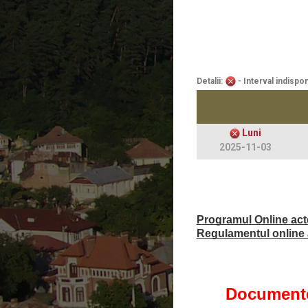
Detalii:
- Interval indispon
Luni
2025-11-03
Programul Online acte 
Regulamentul online a
Documente