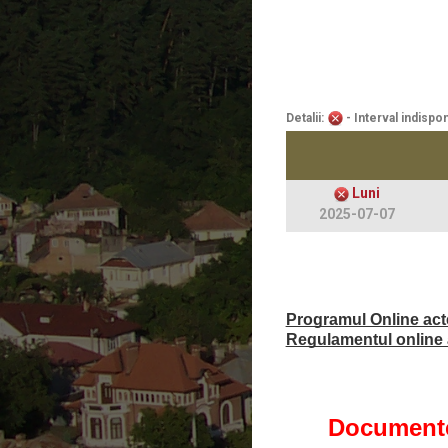
Detalii:
- Interval indispon
Luni
2025-07-07
Programul Online acte 
Regulamentul online a
Documente