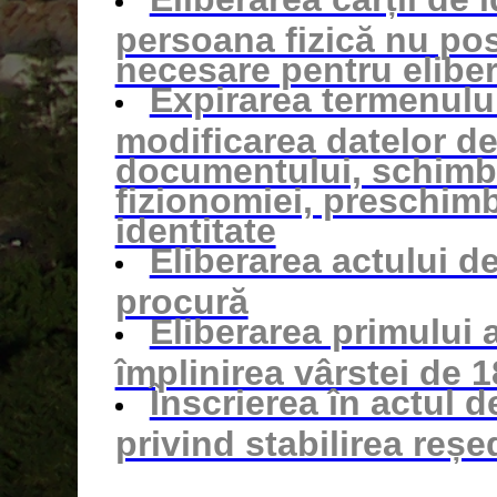
persoana fizică nu po
necesare pentru elibera
Expirarea termenului
modificarea datelor de 
documentului, schimb
fizionomiei, preschimb
identitate
Eliberarea actului d
procură
Eliberarea primului 
împlinirea vârstei de 1
Înscrierea în actul d
privind stabilirea reșe