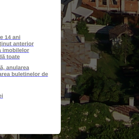
e 14 ani
ținut anterior
 imobilelor
dă toate
lă, anularea
rea buletinelor de
ei