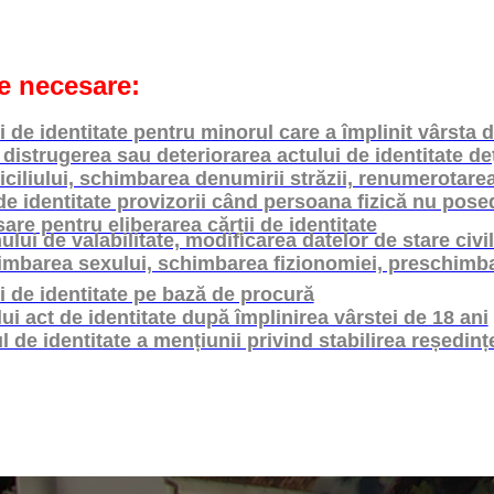
 necesare:
i de identitate pentru minorul care a împlinit vârsta d
, distrugerea sau deteriorarea actului de identitate de
iliului, schimbarea denumirii străzii, renumerotarea
 de identitate provizorii când persoana fizică nu pose
e pentru eliberarea cărții de identitate
lui de valabilitate, modificarea datelor de stare civi
mbarea sexului, schimbarea fizionomiei, preschimba
i de identitate pe bază de procură
ui act de identitate după împlinirea vârstei de 18 ani
l de identitate a mențiunii privind stabilirea reședinț