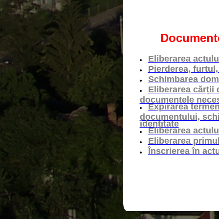
Documente
Eliberarea actulu
Pierderea, furtul
Schimbarea domic
Eliberarea cărții
documentele necesar
Expirarea termenu
documentului, schi
identitate
Eliberarea actulu
Eliberarea primul
Înscrierea în actu